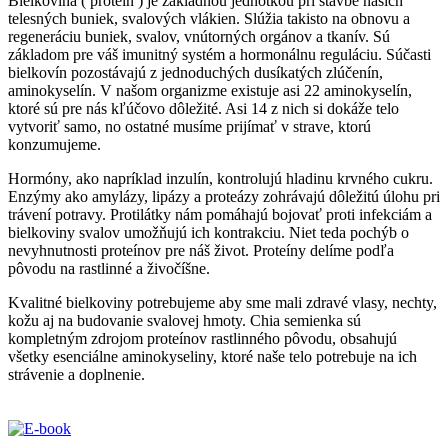
Bielkovina ( proteín ) je základnou jednotkou pri stavbe našich
telesných buniek, svalových vlákien. Slúžia takisto na obnovu a
regeneráciu buniek, svalov, vnútorných orgánov a tkanív. Sú
základom pre váš imunitný systém a hormonálnu reguláciu. Súčasti
bielkovín pozostávajú z jednoduchých dusíkatých zlúčenín,
aminokyselín. V našom organizme existuje asi 22 aminokyselín,
ktoré sú pre nás kľúčovo dôležité. Asi 14 z nich si dokáže telo
vytvoriť samo, no ostatné musíme prijímať v strave, ktorú
konzumujeme.
Hormóny, ako napríklad inzulín, kontrolujú hladinu krvného cukru.
Enzýmy ako amylázy, lipázy a proteázy zohrávajú dôležitú úlohu pri
trávení potravy. Protilátky nám pomáhajú bojovať proti infekciám a
bielkoviny svalov umožňujú ich kontrakciu. Niet teda pochýb o
nevyhnutnosti proteínov pre náš život. Proteíny delíme podľa
pôvodu na rastlinné a živočíšne.
Kvalitné bielkoviny potrebujeme aby sme mali zdravé vlasy, nechty,
kožu aj na budovanie svalovej hmoty. Chia semienka sú
kompletným zdrojom proteínov rastlinného pôvodu, obsahujú
všetky esenciálne aminokyseliny, ktoré naše telo potrebuje na ich
strávenie a doplnenie.