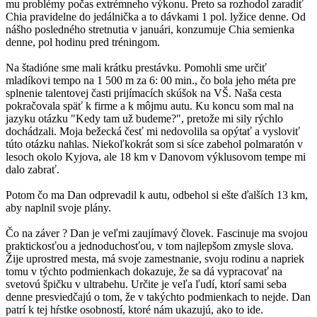
mu problémy počas extrémneho výkonu. Preto sa rozhodol zaradiť
Chia pravidelne do jedálnička a to dávkami 1 pol. lyžice denne. Od
nášho posledného stretnutia v januári, konzumuje Chia semienka
denne, pol hodinu pred tréningom.
Na štadióne sme mali krátku prestávku. Pomohli sme určiť
mladíkovi tempo na 1 500 m za 6: 00 min., čo bola jeho méta pre
splnenie talentovej časti prijímacích skúšok na VŠ. Naša cesta
pokračovala späť k firme a k môjmu autu. Ku koncu som mal na
jazyku otázku "Kedy tam už budeme?", pretože mi sily rýchlo
dochádzali. Moja bežecká česť mi nedovolila sa opýtať a vysloviť
túto otázku nahlas. Niekoľkokrát som si síce zabehol polmaratón v
lesoch okolo Kyjova, ale 18 km v Danovom výklusovom tempe mi
dalo zabrať.
Potom čo ma Dan odprevadil k autu, odbehol si ešte ďalších 13 km,
aby naplnil svoje plány.
Čo na záver ? Dan je veľmi zaujímavý človek. Fascinuje ma svojou
praktickosťou a jednoduchosťou, v tom najlepšom zmysle slova.
Žije uprostred mesta, má svoje zamestnanie, svoju rodinu a napriek
tomu v týchto podmienkach dokazuje, že sa dá vypracovať na
svetovú špičku v ultrabehu. Určite je veľa ľudí, ktorí sami seba
denne presviedčajú o tom, že v takýchto podmienkach to nejde. Dan
patrí k tej hŕstke osobností, ktoré nám ukazujú, ako to ide.