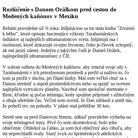
Rozlúčenie s Danom Orálkom pred cestou do
Medených kaňónov v Mexiku
Behám pravidelne už ¾ roka. Inšpiráciou sa mi stala kniha "Zrození
k běhu", ktorá opisuje fascinujúce výkony Tarahumárskych
indiánov aj najlepších ultramaratoncov sveta. Inšpirujú ma i
osobnosti, ktoré dokazujú svojim životom, čoho je človek schopný,
ak má jasný zámer. Jedným z takýchto ľudí je Daniel Orálek,
najúspešnejší ultramaratónec z ČR.
V sobotu odlieta do Medených kaňónov, aby zmeral svoje sily s
Tarahumármi v ich prirodzenom prostredí a prežil si naživo to, čo
som ja prežil v duchu, pri čítaní knihy. Mal som veľkú chuť sa s
Danou stretnúť a aspoň prostredníctvom neho sa spojiť so svetom
najlepších vytrvalcov planéty. Navrhol som spoločné stretnutie v
Brne, kľudne aj počas tréningu, kedy spojíme príjemné s užitočným
a obaja ušetríme čas. Veľmi som ocenil, že Dan súhlasil a uistil ma,
že pobeží tzv. na pohodu. V pláne mal približne 30 km.
Stretli sme sa pred Danovou firmou, odkiaľ pravidelne vybieha na
svoje tréningové trasy. Prvé čo som skontroloval, bolo jeho
oblečenie. Obliekol sa ľahko, ja som bol oblečený ako cibuľa, aby
mi neprechladli svaly. Starý zvyk zo šprintérskych atletických