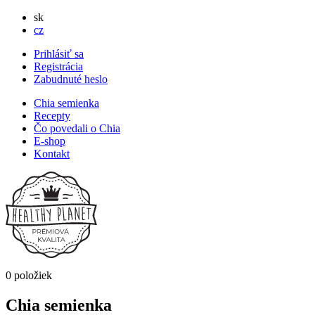
sk
cz
Prihlásiť sa
Registrácia
Zabudnuté heslo
Chia semienka
Recepty
Čo povedali o Chia
E-shop
Kontakt
0 položiek
Chia semienka