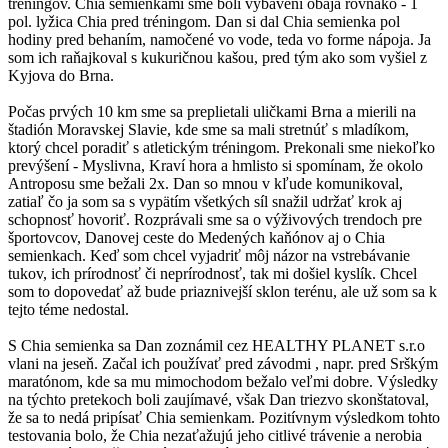
tréningov. Chia semienkami sme boli vybavení obaja rovnako - 1
pol. lyžica Chia pred tréningom. Dan si dal Chia semienka pol
hodiny pred behaním, namočené vo vode, teda vo forme nápoja. Ja
som ich raňajkoval s kukuričnou kašou, pred tým ako som vyšiel z
Kyjova do Brna.
Počas prvých 10 km sme sa preplietali uličkami Brna a mierili na
štadión Moravskej Slavie, kde sme sa mali stretnúť s mladíkom,
ktorý chcel poradiť s atletickým tréningom. Prekonali sme niekoľko
prevýšení - Myslivna, Kraví hora a hmlisto si spomínam, že okolo
Antroposu sme bežali 2x. Dan so mnou v kľude komunikoval,
zatiaľ čo ja som sa s vypätím všetkých síl snažil udržať krok aj
schopnosť hovoriť. Rozprávali sme sa o výživových trendoch pre
športovcov, Danovej ceste do Medených kaňónov aj o Chia
semienkach. Keď som chcel vyjadriť môj názor na vstrebávanie
tukov, ich prírodnosť či neprírodnosť, tak mi došiel kyslík. Chcel
som to dopovedať až bude priaznivejší sklon terénu, ale už som sa k
tejto téme nedostal.
S Chia semienka sa Dan zoznámil cez HEALTHY PLANET s.r.o
vlani na jeseň. Začal ich používať pred závodmi , napr. pred Srškým
maratónom, kde sa mu mimochodom bežalo veľmi dobre. Výsledky
na týchto pretekoch boli zaujímavé, však Dan triezvo skonštatoval,
že sa to nedá pripísať Chia semienkam. Pozitívnym výsledkom tohto
testovania bolo, že Chia nezaťažujú jeho citlivé trávenie a nerobia