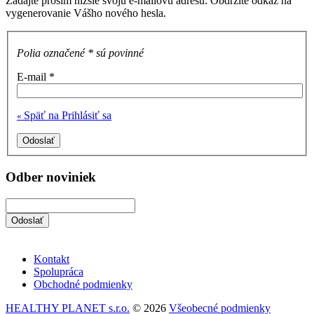
Zadajte prosím nižšie svoju e-mailovú adresu. Obdržíte odkaz na
vygenerovanie Vášho nového hesla.
Polia označené * sú povinné
E-mail
*
Späť na Prihlásiť sa
«
Odoslať
Odber noviniek
Kontakt
Spolupráca
Obchodné podmienky
HEALTHY PLANET s.r.o.
©
2026
Všeobecné podmienky