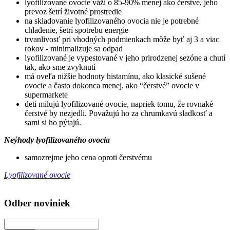
lyofilizované ovocie váži o 85-90% menej ako čerstvé, jeho
prevoz šetrí životné prostredie
na skladovanie lyofilizovaného ovocia nie je potrebné
chladenie, šetrí spotrebu energie
trvanlivosť pri vhodných podmienkach môže byť aj 3 a viac
rokov - minimalizuje sa odpad
lyofilizované je vypestované v jeho prirodzenej sezóne a chutí
tak, ako sme zvyknutí
má oveľa nižšie hodnoty histamínu, ako klasické sušené
ovocie a často dokonca menej, ako “čerstvé” ovocie v
supermarkete
deti milujú lyofilizované ovocie, napriek tomu, že rovnaké
čerstvé by nezjedli. Považujú ho za chrumkavú sladkosť a
sami si ho pýtajú.
Neýhody lyofilizovaného ovocia
samozrejme jeho cena oproti čerstvému
Lyofilizované ovocie
Odber noviniek