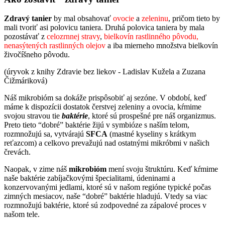
Zdravý tanier
by mal obsahovať
ovocie
a
zeleninu
, pričom tieto by
mali tvoriť asi polovicu taniera. Druhá polovica taniera by mala
pozostávať z
celozrnnej stravy
,
bielkovín rastlinného pôvodu,
nenasýtených rastlinných olejov
a iba mierneho množstva bielkovín
živočíšneho pôvodu.
(úryvok z knihy Zdravie bez liekov - Ladislav Kužela a Zuzana
Čižmáriková)
Náš mikrobióm sa dokáže prispôsobiť aj sezóne. V období, keď
máme k dispozícii dostatok čerstvej zeleniny a ovocia, kŕmime
svojou stravou tie
baktérie
, ktoré sú prospešné pre náš organizmus.
Preto tieto “dobré” baktérie žijú v symbióze s naším telom,
rozmnožujú sa, vytvárajú
SFCA
(mastné kyseliny s krátkym
reťazcom) a celkovo prevažujú nad ostatnými mikróbmi v našich
črevách.
Naopak, v zime náš
mikrobióm
mení svoju štruktúru. Keď kŕmime
naše baktérie zabíjačkovými špecialitami, údeninami a
konzervovanými jedlami, ktoré sú v našom regióne typické počas
zimných mesiacov, naše “dobré” baktérie hladujú. Vtedy sa viac
rozmnožujú baktérie, ktoré sú zodpovedné za zápalové proces v
našom tele.