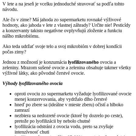
V lete a na jeseň je vcelku jednoduché stravovať sa podľa tohto
návodu.
Ale čo v zime? Má jahoda zo supermarketu rovnaké výživové
hodnoty, ako jahoda v lete z vlastnej záhrady? Určite nie! Pesticídy
a konzervanty takisto negatívne ovplyvňujú zloženie a funkciu
nášho mikrobiómu.
Ako teda udržať svoje telo a svoj mikrobióm v dobrej kondícii
počas zimy?
Jednou z možností je konzumácia
lyofilizovaného
ovocia a
zeleniny. Mrazom sušené ovocie a zelenina obsahuje takmer všetky
výživné látky, ako pôvodné čerstvé ovocie.
Výhody lyofilizovaného ovocia
oproti ovociu zo supermarketu vyžaduje lyofilizované ovocie
menej konzervovania, aby vydržalo dlho čerstvé
hneď po zbere sa (ideálne v mieste zberu) očistí a hlboko
zamrazí
nezbiera sa nedozreté ovocie (ktoré by dozrelo po ceste),
pretože po lyofilizácii by nebolo chutné
lyofilizácia odstráni z ovocia vodu, preto sa zvyšuje
intenzívnosť chuti