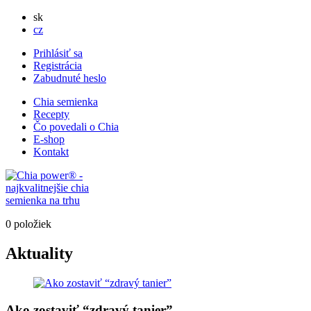
sk
cz
Prihlásiť sa
Registrácia
Zabudnuté heslo
Chia semienka
Recepty
Čo povedali o Chia
E-shop
Kontakt
0 položiek
Aktuality
Ako zostaviť “zdravý tanier”