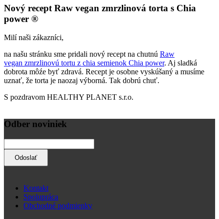
Nový recept Raw vegan zmrzlinová torta s Chia
power ®
Milí naši zákazníci,
na našu stránku sme pridali nový recept na chutnú
Raw
vegan zmrzlinovú tortu z chia semienok Chia power
. Aj sladká
dobrota môźe byť zdravá. Recept je osobne vyskúšaný a musíme
uznať, že torta je naozaj výborná. Tak dobrú chuť.
S pozdravom HEALTHY PLANET s.r.o.
Odber noviniek
Kontakt
Spolupráca
Obchodné podmienky