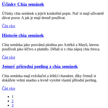
Účinky Chia semínek
Účinky chia semínek a jejich konkrétní popis. Nač si mají uživatelé
dávat pozor. A jak je mají denně používat.
Číst více
Historie chia semínek
Chia semínka jako posvátná plodina pro Aztéků a Mayů, kterou
používali jako léčivo a platidlo. Dělali si z chia nápoj chia fresca.
Číst více
Jemný přírodní peeling z chia semínek
Chia semínka mají exfoliační a leštící charakter, díky čemuž si
dokážete velmi snadno a levně vyrobit vlastní přírodní peeling.
Číst více
1
2
3