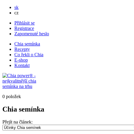
sk
cz
Přihlásit se
Registrace
Zapomenuté heslo
Chia semínka
Recepty
Co řekli o Chia
E-shop
Kontakt
0 položek
Chia semínka
Přejít na článek: