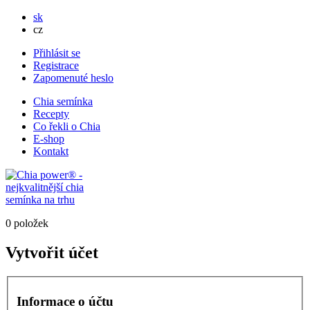
sk
cz
Přihlásit se
Registrace
Zapomenuté heslo
Chia semínka
Recepty
Co řekli o Chia
E-shop
Kontakt
0 položek
Vytvořit účet
Informace o účtu